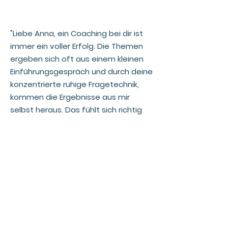
"Liebe Anna, ein Coaching bei dir ist
immer ein voller Erfolg. Die Themen
ergeben sich oft aus einem kleinen
Einführungsgespräch und durch deine
konzentrierte ruhige Fragetechnik,
kommen die Ergebnisse aus mir
selbst heraus. Das fühlt sich richtig
gut an. Ich habe es selbst erarbeitet
mit Hilfe deiner Führung und ich bin
immer wieder überrascht, was ich
am Ende für Erkenntnisse mitnehmen
kann. Deine Begleitung ist mitfühlend,
wenn es mal Tränen gibt und auch
zusammen lachen und sich freuen ist
zum passenden Moment möglich. Ich
freue mich auf unsere nächste