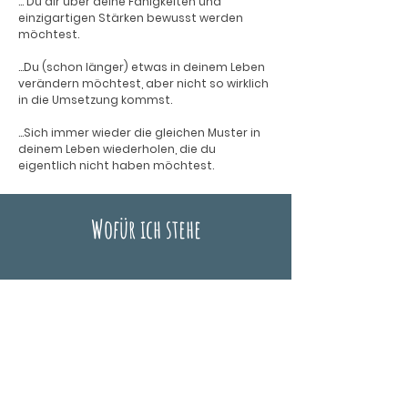
... Du dir über deine Fähigkeiten und
einzigartigen Stärken bewusst werden
möchtest.
...Du (schon länger) etwas in deinem Leben
verändern möchtest, aber nicht so wirklich
in die Umsetzung kommst.
...Sich immer wieder die gleichen Muster in
deinem Leben wiederholen, die du
eigentlich nicht haben möchtest.
Wofür ich stehe
Ich möchte, dass du dich so sehen kannst,
wie die Welt dich sehen sollte und das für
dich umsetzt, was du wirklich willst.
Ich möchte dich befähigen, deine Zukunft
selbst zu gestalten und