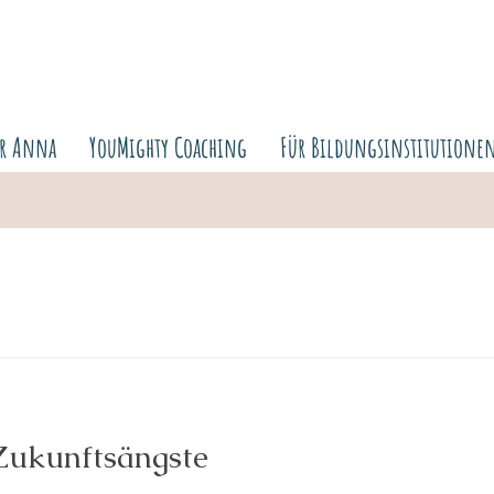
er Anna
YouMighty Coaching
Für Bildungsinstitutione
Zukunftsängste