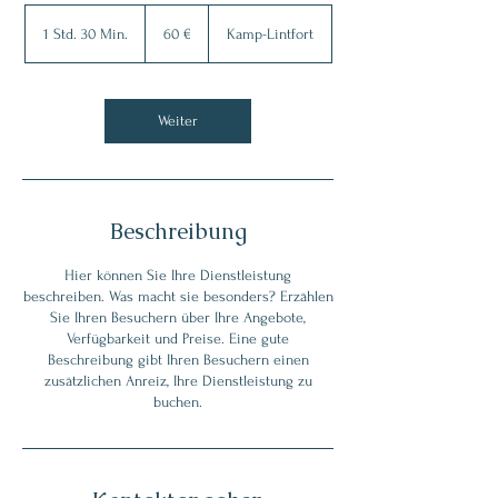
60
Euro
1 Std. 30 Min.
1
60 €
Kamp-Lintfort
S
t
d
3
Weiter
0
M
i
n
.
Beschreibung
Hier können Sie Ihre Dienstleistung
beschreiben. Was macht sie besonders? Erzählen
Sie Ihren Besuchern über Ihre Angebote,
Verfügbarkeit und Preise. Eine gute
Beschreibung gibt Ihren Besuchern einen
zusätzlichen Anreiz, Ihre Dienstleistung zu
buchen.